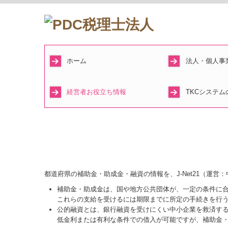
ホーム
法人・個人事
毎月、貴社を
貴社の業績管
業績予測と納
書面添付制度
決算書の信用
中小会計要領
記帳適時性証
経営者お役立ち情報
TKCシステム
税務ＮＥＷＳ
補助金・助成金・融資情報
Q&A経営相談
税務カレンダー
経営者オススメ情報
税務Q&A
TKC経営指標（速報版）
関与先向け融資商品ご紹介
売り上げアップWebセミナー
黒字決算に役立
FXクラウドシ
FX4クラウド
TKCのFinTe
証憑保存機能
戦略販売・購
TKCシステムQ
都道府県の補助金・助成金・融資の情報を、J-Net21（運
補助金・助成金は、国や地方公共団体が、一定の条件に
これらの支給を受けるには期限までに所定の手続きを行
公的融資とは、銀行融資を受けにくい中小企業を救済す
低金利または有利な条件での借入が可能ですが、補助金