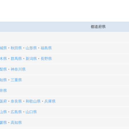
都道府県
城県
・
秋田県
・
山形県
・
福島県
木県
・
群馬県
・
新潟県
・
長野県
梨県
・
神奈川県
知県
・
三重県
井県
阪府
・
奈良県
・
和歌山県
・
兵庫県
山県
・
広島県
・
山口県
媛県
・
高知県