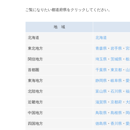
ご覧になりたい都道府県をクリックしてください。
地 域
北海道
北海道
東北地方
青森県
・
岩手県
・
宮
関信地方
埼玉県
・
茨城県
・
栃
首都圏
千葉県
・
東京都
・
山
東海地方
静岡県
・
岐阜県
・
愛
北陸地方
富山県
・
石川県
・
福
近畿地方
滋賀県
・
京都府
・
大
中国地方
鳥取県
・
島根県
・
岡
四国地方
徳島県
・
香川県
・
愛