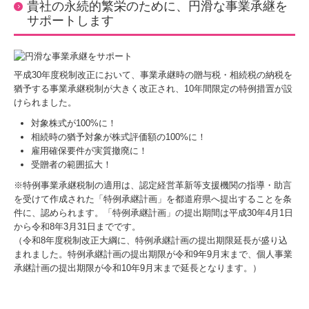
貴社の永続的繁栄のために、円滑な事業承継を
税務ＮＥＷＳ
サポートします
補助金・助成金・融資情報
Q&A経営相談
平成30年度税制改正において、事業承継時の贈与税・相続税の納税を
猶予する事業承継税制が大きく改正され、10年間限定の特例措置が設
けられました。
税務カレンダー
対象株式が100%に！
経営者オススメ情報
相続時の猶予対象が株式評価額の100%に！
雇用確保要件が実質撤廃に！
税務Q&A
受贈者の範囲拡大！
※特例事業承継税制の適用は、認定経営革新等支援機関の指導・助言
TKC経営指標（速報版）
を受けて作成された「特例承継計画」を都道府県へ提出することを条
件に、認められます。「特例承継計画」の提出期間は平成30年4月1日
関与先向け融資商品ご紹介
から令和8年3月31日までです。
（令和8年度税制改正大綱に、特例承継計画の提出期限延長が盛り込
まれました。特例承継計画の提出期限が令和9年9月末まで、個人事業
売り上げアップWebセミナー
承継計画の提出期限が令和10年9月末まで延長となります。）
TKCシステムのご紹介