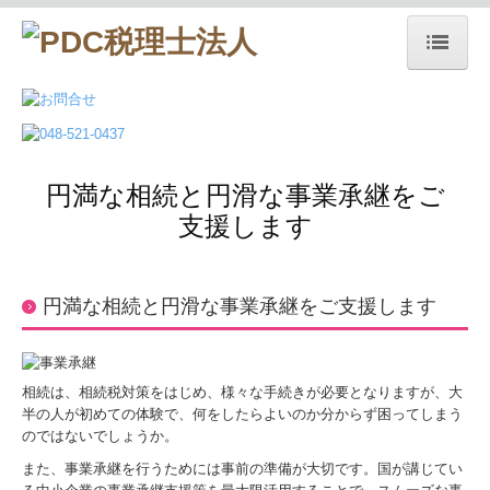
ホーム
法人・個人事業主の皆様へ
毎月、貴社を訪問します
円満な相続と円滑な事業承継をご
支援します
貴社の業績管理体制を構築
業績予測と納税額の早期通知
円満な相続と円滑な事業承継をご支援します
書面添付制度のご紹介
決算書の信用力を高めます
相続は、相続税対策をはじめ、様々な手続きが必要となりますが、大
半の人が初めての体験で、何をしたらよいのか分からず困ってしまう
中小会計要領を活用します
のではないでしょうか。
また、事業承継を行うためには事前の準備が大切です。国が講じてい
記帳適時性証明書の活用