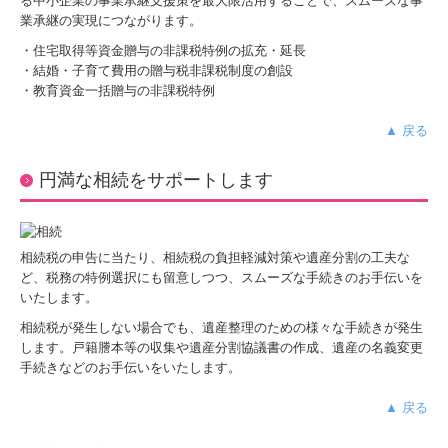
る中小企業の事業承継支援策を最大限活用することで、スムーズな事
業承継の実現につながります。
円満な相続・事業承継を支援
・住宅取得等資金贈与の非課税特例の拡充・延長
・結婚・子育て費用の贈与税非課税制度の創設
相続税額の早見表
・教育資金一括贈与の非課税特例
創業の夢をお手伝いします
▲ 戻る
事務所紹介
円満な相続をサポートします
経営理念
税理士紹介
相続税の申告に当たり、相続税の負担軽減対策や遺産分割の工夫な
ど、税務の特例選択にも留意しつつ、スムーズな手続きのお手伝いを
経営革新等支援機関とは
いたします。
相続税が発生しない場合でも、遺産整理のための様々な手続きが発生
ワンストップサービス
します。戸籍謄本等の収集や遺産分割協議書の作成、遺産の名義変更
手続きなどのお手伝いをいたします。
交通案内
▲ 戻る
経営者お役立ち情報